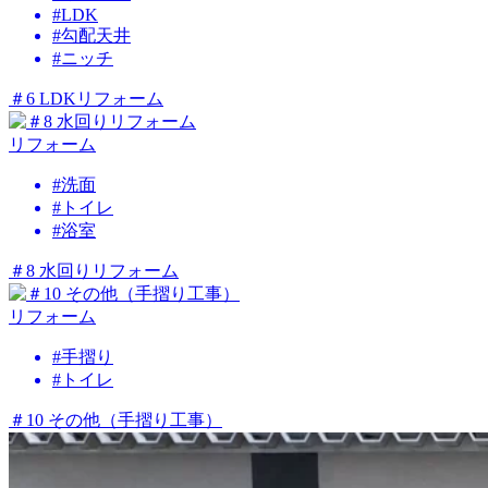
#LDK
#勾配天井
#ニッチ
＃6 LDKリフォーム
リフォーム
#洗面
#トイレ
#浴室
＃8 水回りリフォーム
リフォーム
#手摺り
#トイレ
＃10 その他（手摺り工事）