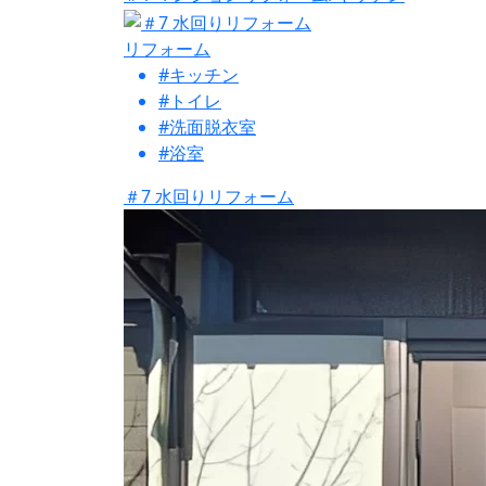
リフォーム
#キッチン
#トイレ
#洗面脱衣室
#浴室
＃7 水回りリフォーム