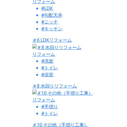
リフォーム
#LDK
#勾配天井
#ニッチ
#キッチン
＃6 LDKリフォーム
リフォーム
#洗面
#トイレ
#浴室
＃8 水回りリフォーム
リフォーム
#手摺り
#トイレ
＃10 その他（手摺り工事）