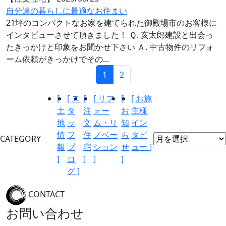
自分達の暮らしに最適なお住まい
21坪のコンパクトなお家を建てられた御殿場市のお客様に
インタビューさせて頂きました！ Ｑ. 亥太郎建設と出会っ
たきっかけと印象をお聞かせ下さい Ａ. 中古物件のリフォ
ーム依頼がきっかけでその...
1
2
[
[ ス
[
[ リフ
[
[ お施
土
タ
注
ォー
お
主様
地
ッ
文
ム・リ
知
イン
情
フ
住
ノベー
ら
タビ
CATEGORY
報
ブ
宅
ション
せ
ュー ]
]
ロ
]
]
]
グ ]
CONTACT
お問い合わせ