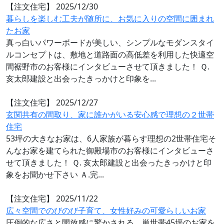
【注文住宅】
2025/12/30
暮らしを楽しむ工夫が随所に、お気に入りの空間に囲まれ
たお家
真っ白いパワーボードが美しい、シンプルなモダンスタイ
ルコンセプトは、敷地と道路面の高低差を利用した快適空
間裾野市のお客様にインタビューさせて頂きました！ Ｑ.
亥太郎建設と出会ったきっかけと印象を...
【注文住宅】
2025/12/27
玄関共有の間取り、家に誰かがいる安心感で理想の２世帯
住宅
53坪の大きなお家は、6人家族が暮らす理想の2世帯住宅そ
んなお家を建てられた御殿場市のお客様にインタビューさ
せて頂きました！ Ｑ. 亥太郎建設と出会ったきっかけと印
象をお聞かせ下さい Ａ.完...
【注文住宅】
2025/11/22
広々空間でのびのび子育て、女性好みの可愛らしいお家
圧倒的な広さと開放感に驚かされる、単世帯45坪のお家を