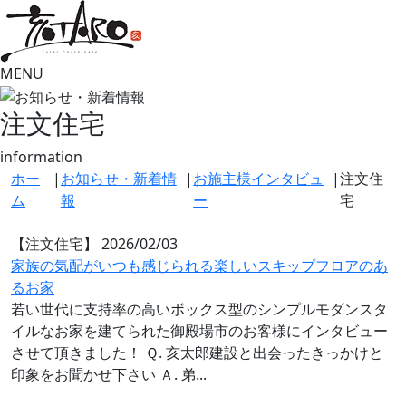
MENU
注文住宅
information
ホー
|
お知らせ・新着情
|
お施主様インタビュ
|
注文住
ム
報
ー
宅
【注文住宅】
2026/02/03
家族の気配がいつも感じられる楽しいスキップフロアのあ
るお家
若い世代に支持率の高いボックス型のシンプルモダンスタ
イルなお家を建てられた御殿場市のお客様にインタビュー
させて頂きました！ Ｑ. 亥太郎建設と出会ったきっかけと
印象をお聞かせ下さい Ａ. 弟...