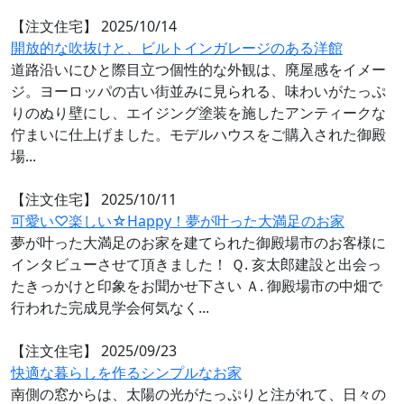
【注文住宅】
2025/10/14
開放的な吹抜けと、ビルトインガレージのある洋館
道路沿いにひと際目立つ個性的な外観は、廃屋感をイメー
ジ。ヨーロッパの古い街並みに見られる、味わいがたっぷ
りのぬり壁にし、エイジング塗装を施したアンティークな
佇まいに仕上げました。モデルハウスをご購入された御殿
場...
【注文住宅】
2025/10/11
可愛い♡楽しい☆Happy！夢が叶った大満足のお家
夢が叶った大満足のお家を建てられた御殿場市のお客様に
インタビューさせて頂きました！ Ｑ. 亥太郎建設と出会っ
たきっかけと印象をお聞かせ下さい Ａ. 御殿場市の中畑で
行われた完成見学会何気なく...
【注文住宅】
2025/09/23
快適な暮らしを作るシンプルなお家
南側の窓からは、太陽の光がたっぷりと注がれて、日々の