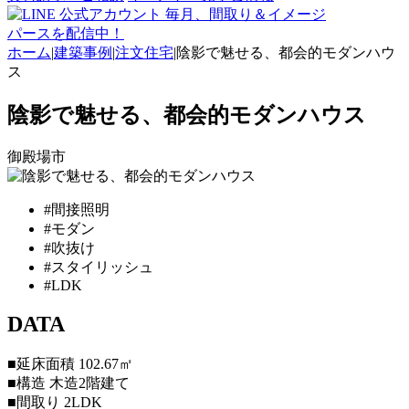
毎月、間取り＆イメージ
パースを配信中！
ホーム
|
建築事例
|
注文住宅
|
陰影で魅せる、都会的モダンハウ
ス
陰影で魅せる、都会的モダンハウス
御殿場市
#間接照明
#モダン
#吹抜け
#スタイリッシュ
#LDK
DATA
■延床面積
102.67㎡
■構造
木造2階建て
■間取り
2LDK