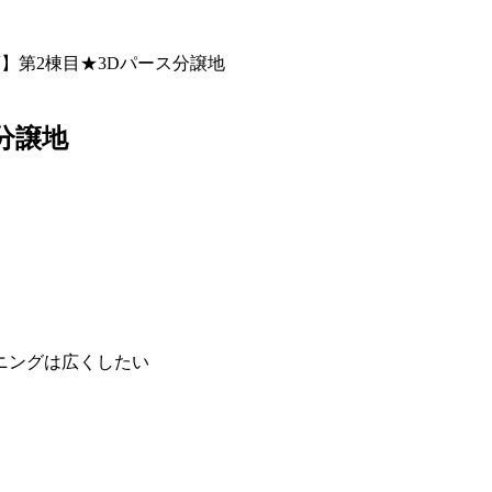
】第2棟目★3Dパース分譲地
分譲地
ニングは広くしたい