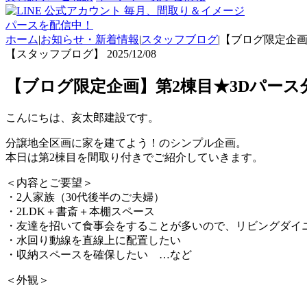
毎月、間取り＆イメージ
パースを配信中！
ホーム
|
お知らせ・新着情報
|
スタッフブログ
|
【ブログ限定企画
【スタッフブログ】
2025/12/08
【ブログ限定企画】第2棟目★3Dパース
こんにちは、亥太郎建設です。
分譲地全区画に家を建てよう！のシンプル企画。
本日は第2棟目を間取り付きでご紹介していきます。
＜内容とご要望＞
・2人家族（30代後半のご夫婦）
・2LDK＋書斎＋本棚スペース
・友達を招いて食事会をすることが多いので、リビングダイ
・水回り動線を直線上に配置したい
・収納スペースを確保したい …など
＜外観＞