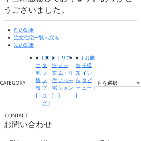
うございました。
前の記事
注文住宅一覧へ戻る
次の記事
[
[ ス
[
[ リフ
[
[ お施
土
タ
注
ォー
お
主様
地
ッ
文
ム・リ
知
イン
情
フ
住
ノベー
ら
タビ
CATEGORY
報
ブ
宅
ション
せ
ュー ]
]
ロ
]
]
]
グ ]
CONTACT
お問い合わせ