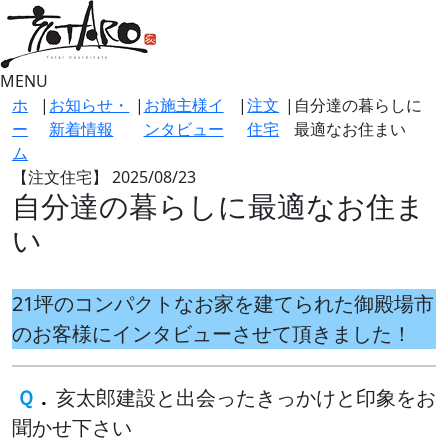
MENU
ホ
|
お知らせ・
|
お施主様イ
|
注文
|
自分達の暮らしに
ー
新着情報
ンタビュー
住宅
最適なお住まい
ム
【注文住宅】
2025/08/23
自分達の暮らしに最適なお住ま
い
21坪のコンパクトなお家を建てられた御殿場市
のお客様にインタビューさせて頂きました！
Ｑ
.
亥太郎建設と出会ったきっかけと印象をお
聞かせ下さい