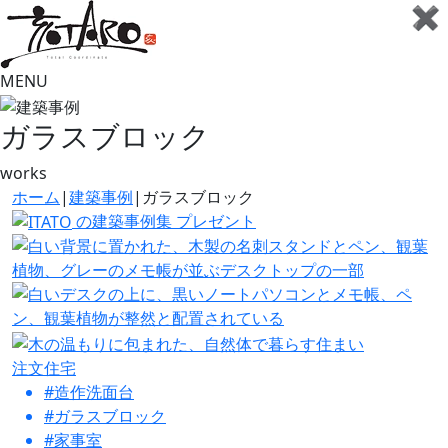
✖
MENU
ガラスブロック
works
ホーム
|
建築事例
|
ガラスブロック
の建築事例集
プレゼント
注文住宅
#造作洗面台
#ガラスブロック
#家事室