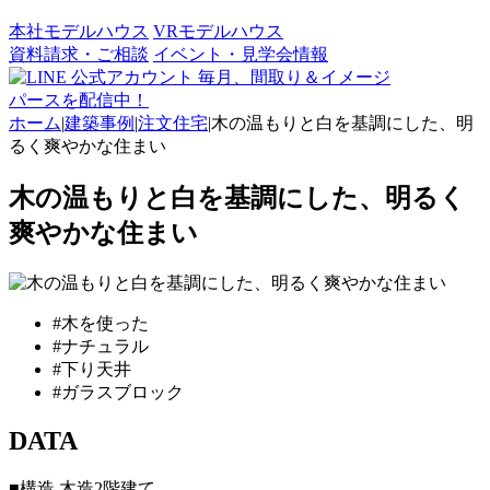
本社モデルハウス
VRモデルハウス
資料請求・ご相談
イベント・見学会情報
毎月、間取り＆イメージ
パースを配信中！
ホーム
|
建築事例
|
注文住宅
|
木の温もりと白を基調にした、明
るく爽やかな住まい
木の温もりと白を基調にした、明るく
爽やかな住まい
#木を使った
#ナチュラル
#下り天井
#ガラスブロック
DATA
■構造
木造2階建て