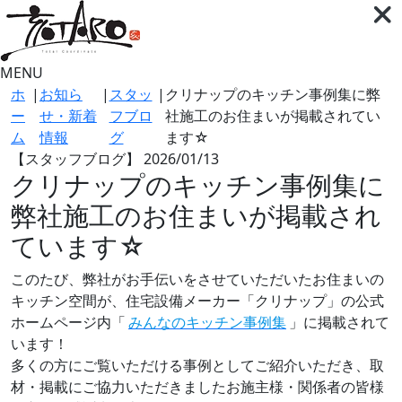
MENU
ホ
|
お知ら
|
スタッ
|
クリナップのキッチン事例集に弊
ー
せ・新着
フブロ
社施工のお住まいが掲載されてい
ム
情報
グ
ます☆
【スタッフブログ】
2026/01/13
クリナップのキッチン事例集に
弊社施工のお住まいが掲載され
ています☆
このたび、弊社がお手伝いをさせていただいたお住まいの
キッチン空間が、住宅設備メーカー「クリナップ」の公式
ホームページ内「
みんなのキッチン事例集
」に掲載されて
います！
多くの方にご覧いただける事例としてご紹介いただき、取
材・掲載にご協力いただきましたお施主様・関係者の皆様