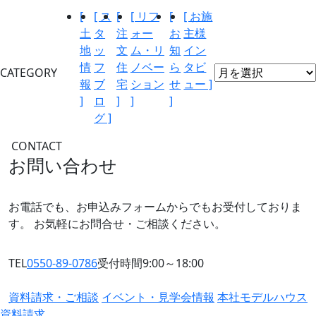
[
[ ス
[
[ リフ
[
[ お施
土
タ
注
ォー
お
主様
地
ッ
文
ム・リ
知
イン
情
フ
住
ノベー
ら
タビ
CATEGORY
報
ブ
宅
ション
せ
ュー ]
]
ロ
]
]
]
グ ]
CONTACT
お問い合わせ
お電話でも、お申込みフォームからでもお受付しておりま
す。
お気軽にお問合せ・ご相談ください。
TEL
0550-89-0786
受付時間9:00～18:00
資料請求・ご相談
イベント・見学会情報
本社モデルハウス
資料請求