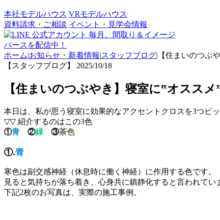
本社モデルハウス
VRモデルハウス
資料請求・ご相談
イベント・見学会情報
毎月、間取り＆イメージ
パースを配信中！
ホーム
|
お知らせ・新着情報
|
スタッフブログ
|
【住まいのつぶや
【スタッフブログ】
2025/10/18
【住まいのつぶやき】寝室に‟オススメ
本日は、私が思う寝室に効果的なアクセントクロスを3つピ
▽▽ 紹介するのはこの3色
①
青
②
緑
③
茶色
①.
青
寒色は副交感神経（休息時に働く神経）に作用する色です。
見ると気持ちが落ち着き、心身共に鎮静化すると言われてい
下記2枚のお写真は、実際の施工事例。