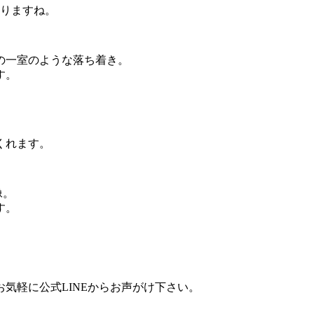
わりますね。
の一室のような落ち着き。
す。
くれます。
像。
す。
気軽に公式LINEからお声がけ下さい。