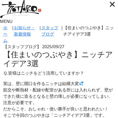
MENU
ホ
|
お知らせ・
|
スタッフ
|
【住まいのつぶやき】ニッ
ー
新着情報
ブログ
チアイデア3選
ム
【スタッフブログ】
2025/09/27
【住まいのつぶやき】ニッチア
イデア3選
Ｑ.皆様はニッチをどう活用していますか？
実は、壁に開口を作るニッチは結構大変
筋交や断熱材・配線や配管がある所には入れられず、壁が
できた後に造るとなると壁の壊しが必要になってしまい、
注意が必要です。
だからこそ、おしゃれ・使い勝手が良いと思われたい！
そこで今回のつぶやきは「ニッチアイデア3選」です。