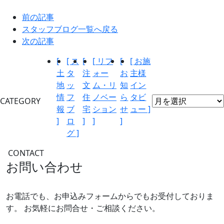
前の記事
スタッフブログ一覧へ戻る
次の記事
[
[ ス
[
[ リフ
[
[ お施
土
タ
注
ォー
お
主様
地
ッ
文
ム・リ
知
イン
情
フ
住
ノベー
ら
タビ
CATEGORY
報
ブ
宅
ション
せ
ュー ]
]
ロ
]
]
]
グ ]
CONTACT
お問い合わせ
お電話でも、お申込みフォームからでもお受付しておりま
す。
お気軽にお問合せ・ご相談ください。