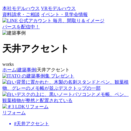
本社モデルハウス
VRモデルハウス
資料請求・ご相談
イベント・見学会情報
毎月、間取り＆イメージ
パースを配信中！
天井アクセント
works
ホーム
|
建築事例
|
天井アクセント
の建築事例集
プレゼント
リフォーム
#天井アクセント