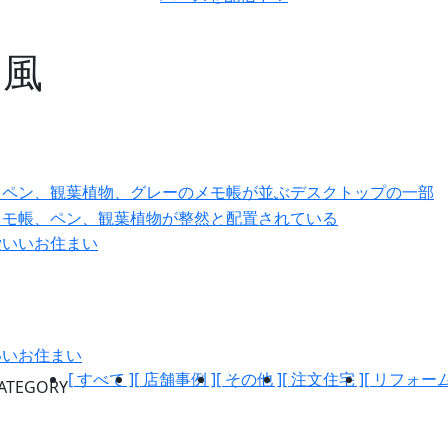
ス風
いいお住まい
[ すべて ]
[ 店舗事例 ]
[ その他 ]
[ 注文住宅 ]
[ リフォーム
ATEGORY