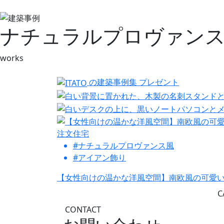
ナチュラルプロヴァン
works
の建築事例集
プレゼント
注文住宅
#ナチュラルプロヴァンス風
#アイアン飾り
【女性向けの温かな洋風空間】南欧風の可愛
C
CONTACT