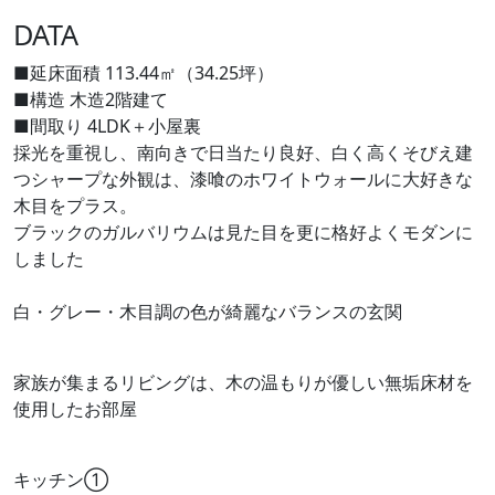
DATA
■延床面積
113.44㎡（34.25坪）
■構造
木造2階建て
■間取り
4LDK＋小屋裏
採光を重視し、南向きで日当たり良好、白く高くそびえ建
つシャープな外観は、漆喰のホワイトウォールに大好きな
木目をプラス。
ブラックのガルバリウムは見た目を更に格好よくモダンに
しました
白・グレー・木目調の色が綺麗なバランスの玄関
家族が集まるリビングは、木の温もりが優しい無垢床材を
使用したお部屋
キッチン➀