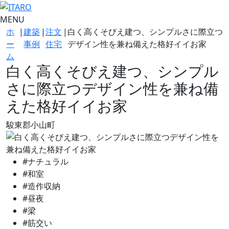
MENU
ホ
|
建築
|
注文
|
白く高くそびえ建つ、シンプルさに際立つ
ー
事例
住宅
デザイン性を兼ね備えた格好イイお家
ム
白く高くそびえ建つ、シンプル
さに際立つデザイン性を兼ね備
えた格好イイお家
駿東郡小山町
#ナチュラル
#和室
#造作収納
#昼夜
#梁
#筋交い