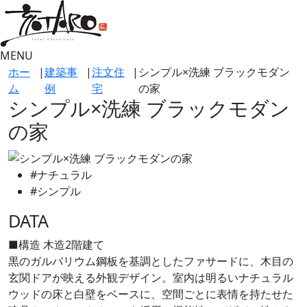
MENU
ホー
|
建築事
|
注文住
|
シンプル×洗練 ブラックモダン
ム
例
宅
の家
シンプル×洗練 ブラックモダン
の家
#ナチュラル
#シンプル
DATA
■構造
木造2階建て
黒のガルバリウム鋼板を基調としたファサードに、木目の
玄関ドアが映える外観デザイン。室内は明るいナチュラル
ウッドの床と白壁をベースに、空間ごとに表情を持たせた